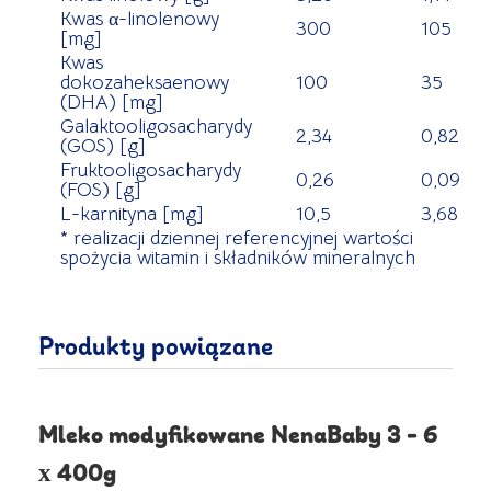
Kwas α-linolenowy
300
105
[mg]
Kwas
dokozaheksaenowy
100
35
(DHA) [mg]
Galaktooligosacharydy
2,34
0,82
(GOS) [g]
Fruktooligosacharydy
0,26
0,09
(FOS) [g]
L-karnityna [mg]
10,5
3,68
* realizacji dziennej referencyjnej wartości
spożycia witamin i składników mineralnych
Produkty powiązane
Mleko modyfikowane NenaBaby 3 - 6
x 400g