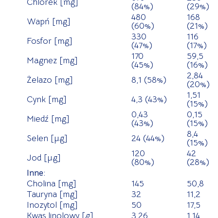
Chlorek [mg]
(84%)
(29%)
480
168
Wapń [mg]
(60%)
(21%)
330
116
Fosfor [mg]
(47%)
(17%)
170
59,5
Magnez [mg]
(45%)
(16%)
2,84
Żelazo [mg]
8,1 (58%)
(20%)
1,51
Cynk [mg]
4,3 (43%)
(15%)
0,43
0,15
Miedź [mg]
(43%)
(15%)
8,4
Selen [µg]
24 (44%)
(15%)
120
42
Jod [µg]
(80%)
(28%)
Inne:
Cholina [mg]
145
50,8
Tauryna [mg]
32
11,2
Inozytol [mg]
50
17,5
Kwas linolowy [g]
3,26
1,14