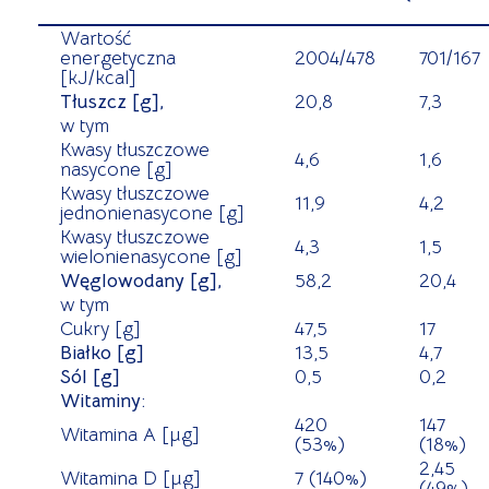
Wartość
energetyczna
2004/478
701/167
[kJ/kcal]
Tłuszcz [g],
20,8
7,3
w tym
Kwasy tłuszczowe
4,6
1,6
nasycone [g]
Kwasy tłuszczowe
11,9
4,2
jednonienasycone [g]
Kwasy tłuszczowe
4,3
1,5
wielonienasycone [g]
Węglowodany [g],
58,2
20,4
w tym
Cukry [g]
47,5
17
Białko [g]
13,5
4,7
Sól [g]
0,5
0,2
Witaminy:
420
147
Witamina A [µg]
(53%)
(18%)
2,45
Witamina D [µg]
7 (140%)
(49%)