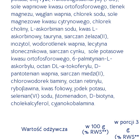
sole wapniowe kwasu ortofosforowego, tlenek
magnezu, węglan wapnia, chlorek sodu, sole
magnezowe kwasu cytrynowego, chlorek
choliny, L-askorbinian sodu, kwas L-
askorbinowy, tauryna, siarczan żelaza(II),
inozytol, wodorotlenek wapnia, lecytyna
słonecznikowa, siarczan cynku, sole potasowe
kwasu ortofosforowego, 6-palmitynian-L-
askorbylu, octan DL-α-tokoferylu, D-
pantotenian wapnia, siarczan miedzi(II),
chlorowodorek tiaminy, octan retinylu,
ryboflawina, kwas foliowy, jodek potasu,
selenian(VI) sodu, fitomenadion, D-biotyna,
cholekalcyferol, cyjanokobalamina.
w porcji 
w 100 g
Wartość odżywcza
g
(% RWS**)
(% RWS**