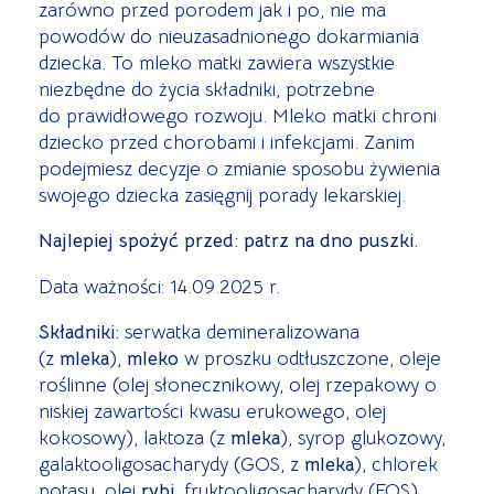
zarówno przed porodem jak i po, nie ma
powodów do nieuzasadnionego dokarmiania
dziecka. To mleko matki zawiera wszystkie
niezbędne do życia składniki, potrzebne
do prawidłowego rozwoju. Mleko matki chroni
dziecko przed chorobami i infekcjami. Zanim
podejmiesz decyzje o zmianie sposobu żywienia
swojego dziecka zasięgnij porady lekarskiej.
Najlepiej spożyć przed: patrz na dno puszki.
Data ważności: 14.09.2025 r.
Składniki:
serwatka demineralizowana
(z
mleka
),
mleko
w proszku odtłuszczone, oleje
roślinne (olej słonecznikowy, olej rzepakowy o
niskiej zawartości kwasu erukowego, olej
kokosowy), laktoza (z
mleka
), syrop glukozowy,
galaktooligosacharydy (GOS, z
mleka
), chlorek
potasu, olej
rybi
, fruktooligosacharydy (FOS),