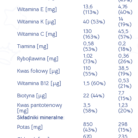
13,6
4,76
Witamina E [mg]
(113%)
(40%)
14
Witamina K [µg]
40 (53%)
(19%)
130
45,5
Witamina C [mg]
(163%)
(57%)
0,58
0,2
Tiamina [mg]
(53%)
(18%)
1,02
0,36
Ryboflawina [mg]
(73%)
(26%)
110
38,5
Kwas foliowy [µg]
(55%)
(19%)
0,53
Witamina B12 [µg]
1,5 (60%)
(21%)
7,7
Biotyna [µg]
22 (44%)
(15%)
Kwas pantotenowy
3,5
1,23
[mg]
(58%)
(20%)
Składniki mineralne:
850
298
Potas [mg]
(43%)
(15%)
670
235